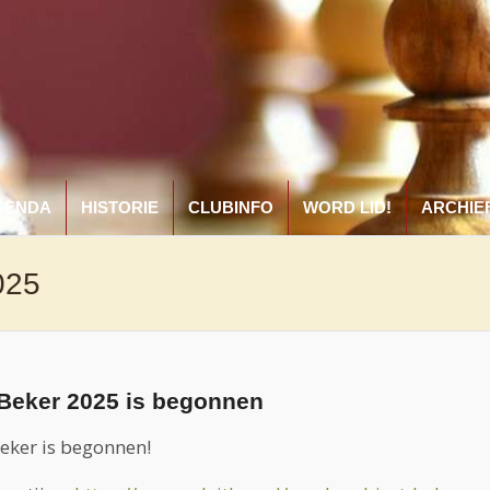
GENDA
HISTORIE
CLUBINFO
WORD LID!
ARCHIE
025
t Beker 2025 is begonnen
Beker is begonnen!