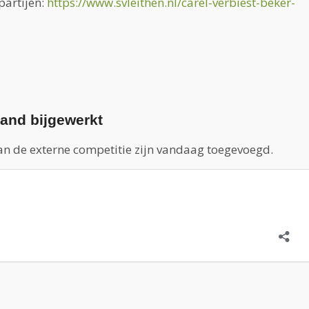
partijen:
https://www.svleithen.nl/carel-verbiest-beker-
tand bijgewerkt
an de externe competitie zijn vandaag toegevoegd.