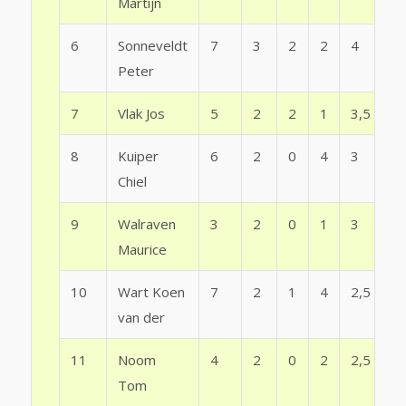
Martijn
6
Sonneveldt
7
3
2
2
4
Peter
7
Vlak Jos
5
2
2
1
3,5
8
Kuiper
6
2
0
4
3
Chiel
9
Walraven
3
2
0
1
3
Maurice
10
Wart Koen
7
2
1
4
2,5
van der
11
Noom
4
2
0
2
2,5
Tom