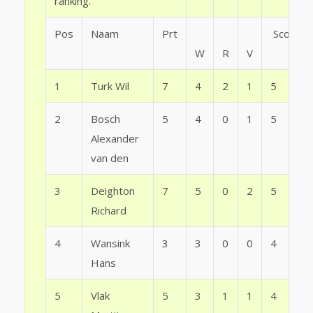
ranking.
Pos
Naam
Prt
Score
W
R
V
1
Turk Wil
7
4
2
1
5
2
Bosch
5
4
0
1
5
Alexander
van den
3
Deighton
7
5
0
2
5
Richard
4
Wansink
3
3
0
0
4
Hans
5
Vlak
5
3
1
1
4