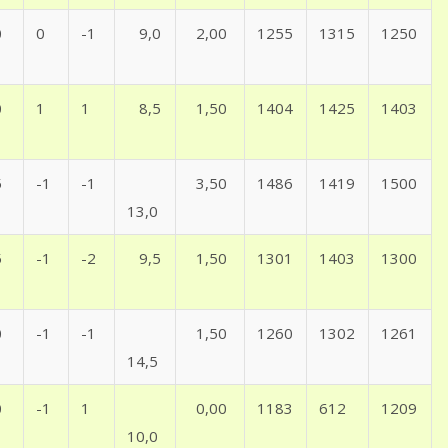
0
0
-1
9,0
2,00
1255
1315
1250
0
1
1
8,5
1,50
1404
1425
1403
5
-1
-1
3,50
1486
1419
1500
13,0
5
-1
-2
9,5
1,50
1301
1403
1300
0
-1
-1
1,50
1260
1302
1261
14,5
0
-1
1
0,00
1183
612
1209
10,0