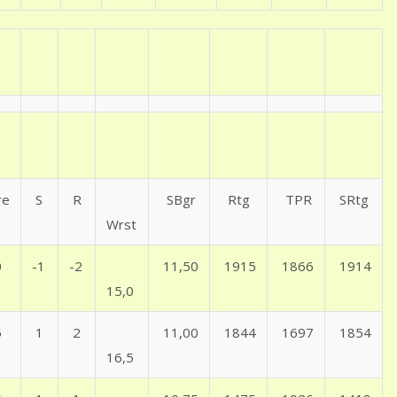
re
S
R
SBgr
Rtg
TPR
SRtg
Wrst
0
-1
-2
11,50
1915
1866
1914
15,0
5
1
2
11,00
1844
1697
1854
16,5