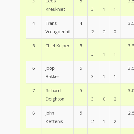
3
Cees
5
3,
Kreukniet
3
1
1
4
Frans
4
3,
Vreugdenhil
2
2
0
5
Chiel Kuiper
5
3,
3
1
1
6
Joop
5
3,
Bakker
3
1
1
7
Richard
5
3,
Deighton
3
0
2
8
John
5
2,
Kettenis
2
1
2