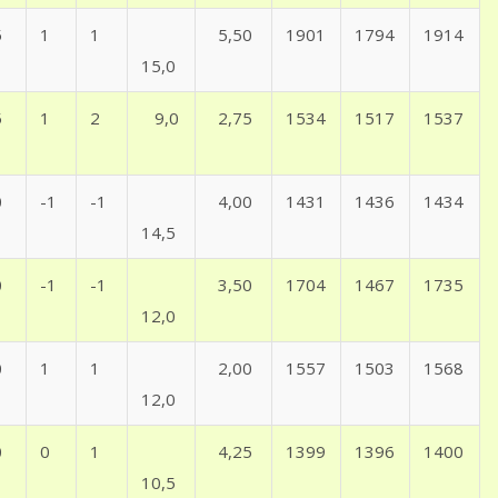
5
1
1
5,50
1901
1794
1914
15,0
5
1
2
9,0
2,75
1534
1517
1537
0
-1
-1
4,00
1431
1436
1434
14,5
0
-1
-1
3,50
1704
1467
1735
12,0
0
1
1
2,00
1557
1503
1568
12,0
0
0
1
4,25
1399
1396
1400
10,5