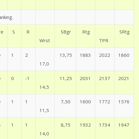
nking.
re
S
R
SBgr
Rtg
SRtg
Wrst
TPR
0
1
2
13,75
1883
2022
1860
17,0
0
0
-1
11,25
2031
2137
2021
14,5
0
1
1
7,50
1600
1772
1576
11,5
5
1
1
8,75
1932
1734
1947
14,0