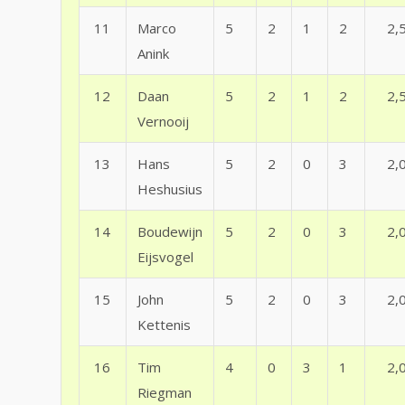
11
Marco
5
2
1
2
2,
Anink
12
Daan
5
2
1
2
2,
Vernooij
13
Hans
5
2
0
3
2,
Heshusius
14
Boudewijn
5
2
0
3
2,
Eijsvogel
15
John
5
2
0
3
2,
Kettenis
16
Tim
4
0
3
1
2,
Riegman