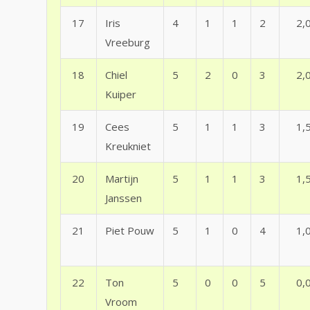
17
Iris
4
1
1
2
2,
Vreeburg
18
Chiel
5
2
0
3
2,
Kuiper
19
Cees
5
1
1
3
1,
Kreukniet
20
Martijn
5
1
1
3
1,
Janssen
21
Piet Pouw
5
1
0
4
1,
22
Ton
5
0
0
5
0,
Vroom