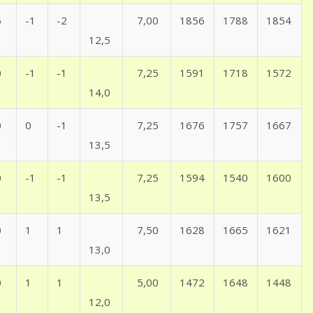
5
-1
-2
7,00
1856
1788
1854
12,5
0
-1
-1
7,25
1591
1718
1572
14,0
0
0
-1
7,25
1676
1757
1667
13,5
0
-1
-1
7,25
1594
1540
1600
13,5
0
1
1
7,50
1628
1665
1621
13,0
0
1
1
5,00
1472
1648
1448
12,0