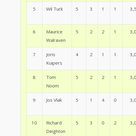
5
Wil Turk
5
3
1
1
3,
6
Maurice
5
2
2
1
3,
Walraven
7
Joris
4
2
1
1
3,
Kuipers
8
Tom
5
2
2
1
3,
Noom
9
Jos Vlak
5
1
4
0
3,
10
Richard
5
3
0
2
3,
Deighton