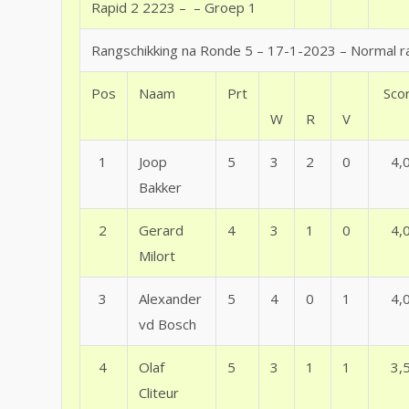
Rapid 2 2223 – – Groep 1
Rangschikking na Ronde 5 – 17-1-2023 – Normal ra
Pos
Naam
Prt
Sco
W
R
V
1
Joop
5
3
2
0
4,
Bakker
2
Gerard
4
3
1
0
4,
Milort
3
Alexander
5
4
0
1
4,
vd Bosch
4
Olaf
5
3
1
1
3,
Cliteur