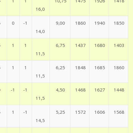
5
1
1
10,75
1475
1926
1418
16,0
5
0
-1
9,00
1860
1940
1850
14,0
5
1
1
6,75
1437
1680
1403
11,5
5
1
1
6,25
1848
1685
1860
11,5
0
-1
-1
4,50
1468
1627
1448
11,5
5
1
-1
5,25
1572
1606
1568
14,5