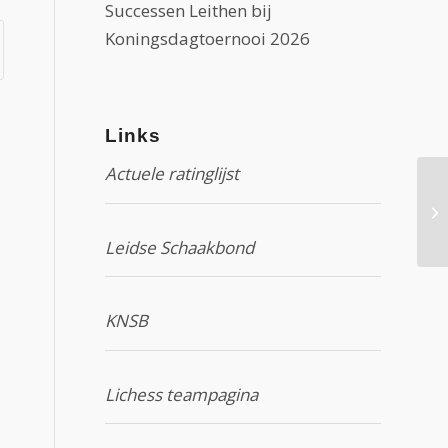
Successen Leithen bij
Koningsdagtoernooi 2026
Links
Actuele ratinglijst
Tr
ok
Leidse Schaakbond
KNSB
Lichess teampagina