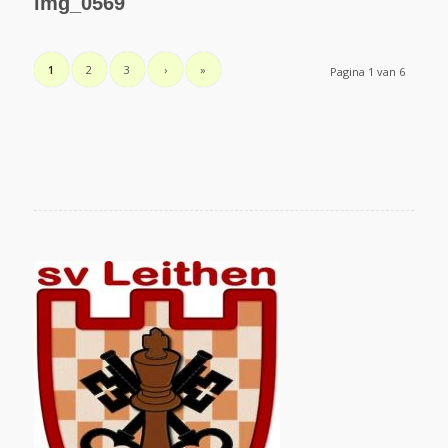
img_0569
1
2
3
›
»
Pagina 1 van 6